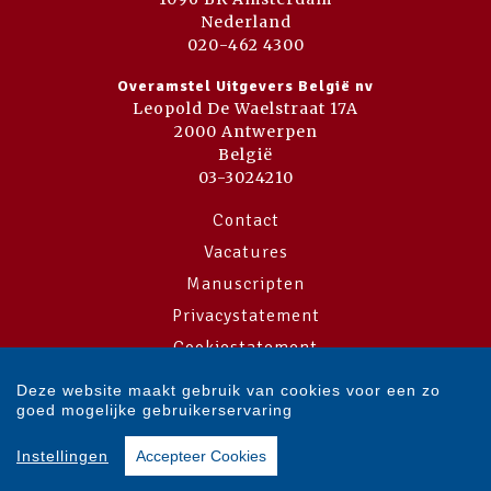
Nederland
020-462 4300
Overamstel Uitgevers België nv
Leopold De Waelstraat 17A
2000 Antwerpen
België
03-3024210
Contact
Vacatures
Manuscripten
Privacystatement
Cookiestatement
Cookie-instellingen
Deze website maakt gebruik van cookies voor een zo
goed mogelijke gebruikerservaring
Copyright © 2007-2026 Overamstel Uitgevers - Alle rechten voorbehouden
Instellingen
Accepteer Cookies
- Ontwerp door
Dog and Pony