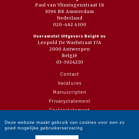
Paul van Vlissingenstraat 18
1096 BK Amsterdam
Nederland
020-462 4300
Overamstel Uitgevers België nv
Leopold De Waelstraat 17A
2000 Antwerpen
België
03-3024210
Contact
Vacatures
Manuscripten
Privacystatement
Cookiestatement
Cookie-instellingen
Deze website maakt gebruik van cookies voor een zo
goed mogelijke gebruikerservaring