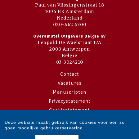
Paul van Vlissingenstraat 18
1096 BK Amsterdam
Nederland
020-462 4300
Overamstel Uitgevers België nv
Leopold De Waelstraat 17A
2000 Antwerpen
België
03-3024210
Contact
Vacatures
Manuscripten
Privacystatement
Cookiestatement
Cookie-instellingen
Deze website maakt gebruik van cookies voor een zo
goed mogelijke gebruikerservaring