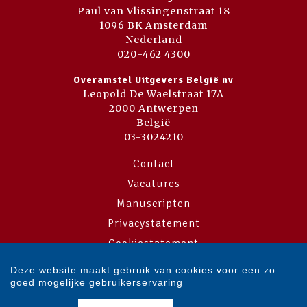
Paul van Vlissingenstraat 18
1096 BK Amsterdam
Nederland
020-462 4300
Overamstel Uitgevers België nv
Leopold De Waelstraat 17A
2000 Antwerpen
België
03-3024210
Contact
Vacatures
Manuscripten
Privacystatement
Cookiestatement
Cookie-instellingen
Deze website maakt gebruik van cookies voor een zo
goed mogelijke gebruikerservaring