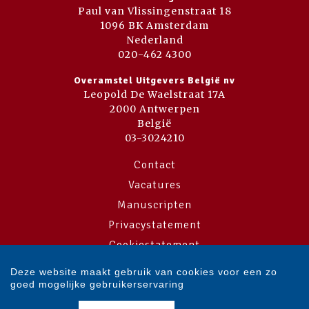
Paul van Vlissingenstraat 18
1096 BK Amsterdam
Nederland
020-462 4300
Overamstel Uitgevers België nv
Leopold De Waelstraat 17A
2000 Antwerpen
België
03-3024210
Contact
Vacatures
Manuscripten
Privacystatement
Cookiestatement
Cookie-instellingen
Deze website maakt gebruik van cookies voor een zo
goed mogelijke gebruikerservaring