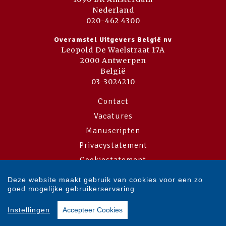
Nederland
020-462 4300
Overamstel Uitgevers België nv
Leopold De Waelstraat 17A
2000 Antwerpen
België
03-3024210
Contact
Vacatures
Manuscripten
Privacystatement
Cookiestatement
Cookie-instellingen
Deze website maakt gebruik van cookies voor een zo
goed mogelijke gebruikerservaring
Copyright © 2007-2026 Overamstel Uitgevers - Alle rechten voorbehouden
Instellingen
Accepteer Cookies
- Ontwerp door
Dog and Pony