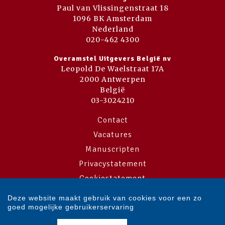
Paul van Vlissingenstraat 18
1096 BK Amsterdam
Nederland
020-462 4300
Overamstel Uitgevers België nv
Leopold De Waelstraat 17A
2000 Antwerpen
België
03-3024210
Contact
Vacatures
Manuscripten
Privacystatement
Cookiestatement
Cookie-instellingen
Deze website maakt gebruik van cookies voor een zo
goed mogelijke gebruikerservaring