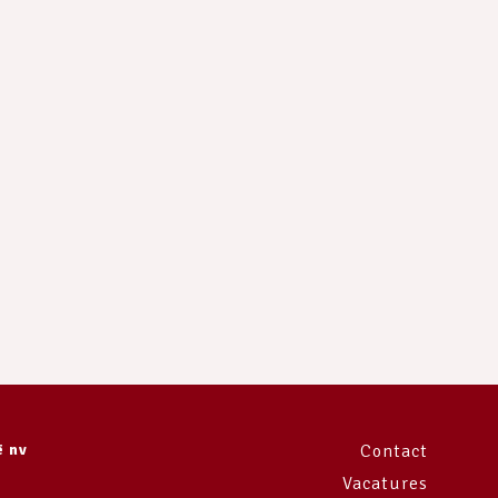
e
ë nv
Contact
Vacatures