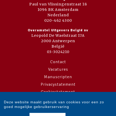
Paul van Vlissingenstraat 18
1096 BK Amsterdam
Nederland
020-462 4300
Overamstel Uitgevers België nv
Leopold De Waelstraat 17A
2000 Antwerpen
België
03-3024210
Contact
Vacatures
Manuscripten
Privacystatement
Cookiestatement
Cookie-instellingen
Deze website maakt gebruik van cookies voor een zo
goed mogelijke gebruikerservaring