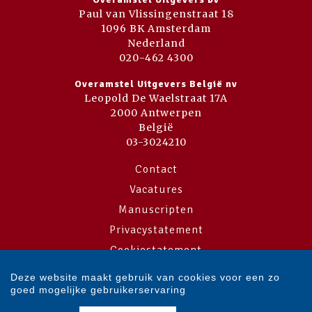
Paul van Vlissingenstraat 18
1096 BK Amsterdam
Nederland
020-462 4300
Overamstel Uitgevers België nv
Leopold De Waelstraat 17A
2000 Antwerpen
België
03-3024210
Contact
Vacatures
Manuscripten
Privacystatement
Cookiestatement
Cookie-instellingen
Deze website maakt gebruik van cookies voor een zo
goed mogelijke gebruikerservaring