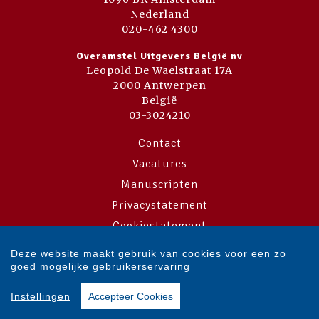
Nederland
020-462 4300
Overamstel Uitgevers België nv
Leopold De Waelstraat 17A
2000 Antwerpen
België
03-3024210
Contact
Vacatures
Manuscripten
Privacystatement
Cookiestatement
Cookie-instellingen
Deze website maakt gebruik van cookies voor een zo
goed mogelijke gebruikerservaring
Copyright © 2007-2026 Overamstel Uitgevers - Alle rechten voorbehouden
Instellingen
Accepteer Cookies
- Ontwerp door
Dog and Pony