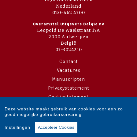
Nederland
020-462 4300
Overamstel Uitgevers België nv
Leopold De Waelstraat 17A
2000 Antwerpen
België
03-3024210
Contact
Vacatures
Manuscripten
Privacystatement
Cookiestatement
Cookie-instellingen
Deze website maakt gebruik van cookies voor een zo
goed mogelijke gebruikerservaring
Copyright © 2007-2026 Overamstel Uitgevers - Alle rechten voorbehouden
Instellingen
Accepteer Cookies
- Ontwerp door
Dog and Pony