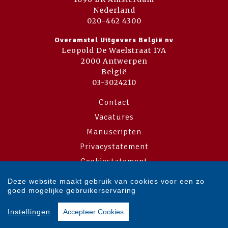
Nederland
020-462 4300
Overamstel Uitgevers België nv
Leopold De Waelstraat 17A
2000 Antwerpen
België
03-3024210
Contact
Vacatures
Manuscripten
Privacystatement
Cookiestatement
Cookie-instellingen
Deze website maakt gebruik van cookies voor een zo
goed mogelijke gebruikerservaring
Copyright © 2007-2026 Overamstel Uitgevers - Alle rechten voorbehouden
Instellingen
Accepteer Cookies
- Ontwerp door
Dog and Pony