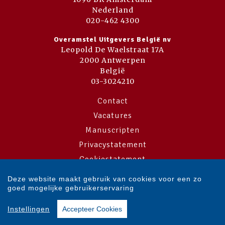
Nederland
020-462 4300
Overamstel Uitgevers België nv
Leopold De Waelstraat 17A
2000 Antwerpen
België
03-3024210
Contact
Vacatures
Manuscripten
Privacystatement
Cookiestatement
Cookie-instellingen
Deze website maakt gebruik van cookies voor een zo
goed mogelijke gebruikerservaring
Copyright © 2007-2026 Overamstel Uitgevers - Alle rechten voorbehouden
Instellingen
Accepteer Cookies
- Ontwerp door
Dog and Pony