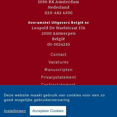
1096 BK Amsterdam
Nederland
020-462 4300
Overamstel Uitgevers België nv
Leopold De Waelstraat 17A
2000 Antwerpen
België
03-3024210
Contact
Vacatures
Manuscripten
Privacystatement
Cookiestatement
Cookie-instellingen
Deze website maakt gebruik van cookies voor een zo
goed mogelijke gebruikerservaring
Copyright © 2007-2026 Overamstel Uitgevers - Alle rechten voorbehouden
Instellingen
Accepteer Cookies
- Ontwerp door
Dog and Pony