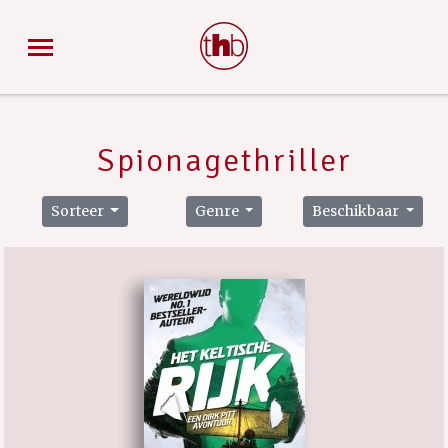
Spionagethriller
Sorteer
Genre
Beschikbaar