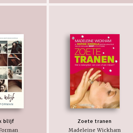
k blijf
Zoete tranen
 Forman
Madeleine Wickham