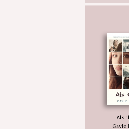
Als i
Gayle