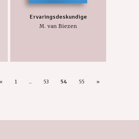
Ervaringsdeskundige
M. van Biezen
«
1
...
53
54
55
»