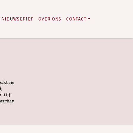
NIEUWSBRIEF
OVER ONS
CONTACT
erkt nu
ij
. Hij
otschap