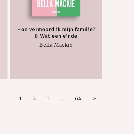
Hoe vermoord ik mijn familie?
& Wat een einde
Bella Mackie
1
2
3
...
64
»