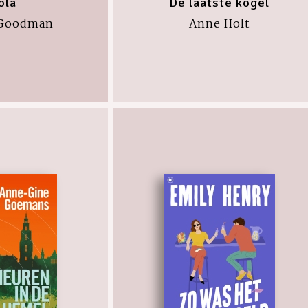
ola
De laatste kogel
 Goodman
Anne Holt