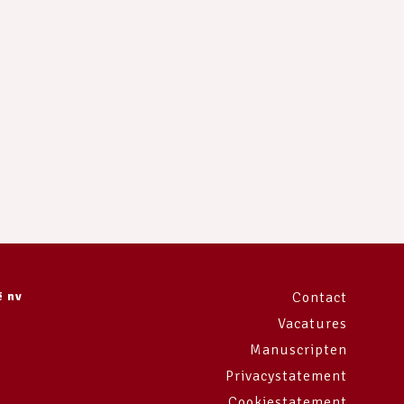
ë nv
Contact
Vacatures
Manuscripten
Privacystatement
Cookiestatement