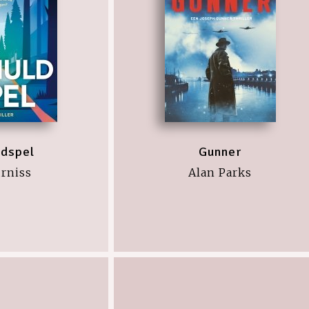
ldspel
Gunner
urniss
Alan Parks