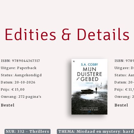
Edities & Details
ISBN: 9789044367317
ISBN: 978
Uitgave: Paperback
Uitgave: D
Status: Aangekondigd
Status: A
Datum: 20-10-2026
Datum: 20
Prijs: € 15,00
Prijs: € 11
Omvang: 272 pagina's
Omvang: 2
Bestel
Bestel
NUR: 332 - Thrillers
THEMA: Misdaad en mystery: hard-b