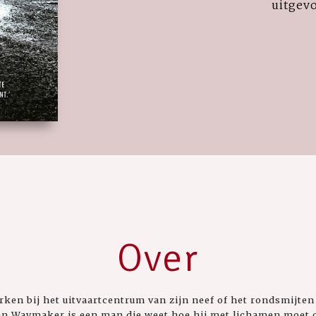
uitgev
Over
ken bij het uitvaartcentrum van zijn neef of het rondsmijten
than Waymaker is een man die weet hoe hij met lichamen moet o