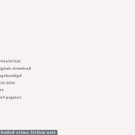
9044367324
igitale download
angekondigd
-10-2026
,99
69 pagina's
oiled crime, fiction noir