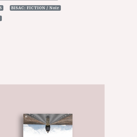
S
BISAC: FICTION / Noir
e