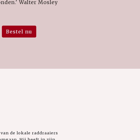
onden.' Walter Mosley
Bestel nu
 van de lokale raddraaiers
mgaan. Hij heeft in zijn