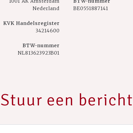
1001 AK Amsterdam
BTW-nummer
Nederland
BE0551887141
KVK Handelsregister
34214600
BTW-nummer
NL813623923B01
Stuur een bericht