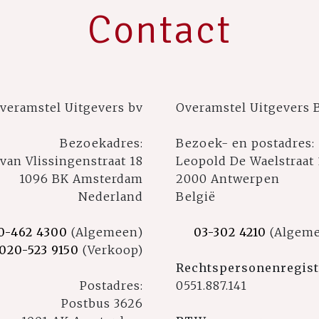
Contact
veramstel Uitgevers bv
Overamstel Uitgevers 
Bezoekadres:
Bezoek- en postadres:
 van Vlissingenstraat 18
Leopold De Waelstraat 
1096 BK Amsterdam
2000 Antwerpen
Nederland
België
0-462 4300
(Algemeen)
03-302 4210
(Algem
020-523 9150
(Verkoop)
Rechtspersonenregist
Postadres:
0551.887.141
Postbus 3626