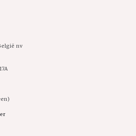
België nv
17A
een)
er