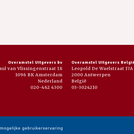
Overamstel Uitgevers bv
Overamstel Uitgevers Belgi
aul van Vlissingenstraat 18
Leopold De Waelstraat 17A
1096 BK Amsterdam
2000 Antwerpen
Nederland
België
020-462 4300
03-3024210
mogelijke gebruikerservaring
© 2007-2026 Overamstel Uitgevers - Alle rechten voorbehouden - Ontwerp door
D