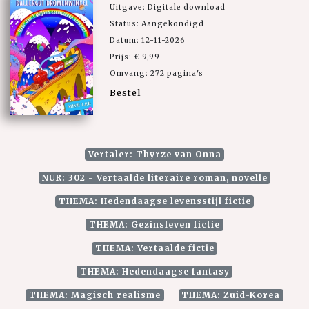
Uitgave: Digitale download
Status: Aangekondigd
Datum: 12-11-2026
Prijs: € 9,99
Omvang: 272 pagina's
Bestel
Vertaler: Thyrze van Onna
NUR: 302 - Vertaalde literaire roman, novelle
THEMA: Hedendaagse levensstijl fictie
THEMA: Gezinsleven fictie
THEMA: Vertaalde fictie
THEMA: Hedendaagse fantasy
THEMA: Magisch realisme
THEMA: Zuid-Korea