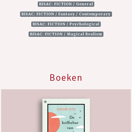
BISAC: FICTION / General
BISAC: FICTION / Fantasy / Contemporary
BISAC: FICTION / Psychological
BISAC: FICTION / Magical Realism
Boeken