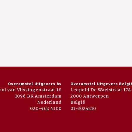
Overamstel Uitgevers bv
Overamstel Uitgevers Belgi
aul van Vlissingenstraat 18
Leopold De Waelstraat 17A
1096 BK Amsterdam
2000 Antwerpen
Nederland
België
020-462 4300
03-3024210