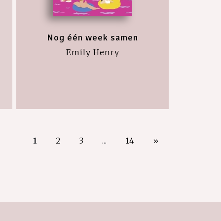
Nog één week samen
Emily Henry
1
2
3
...
14
»