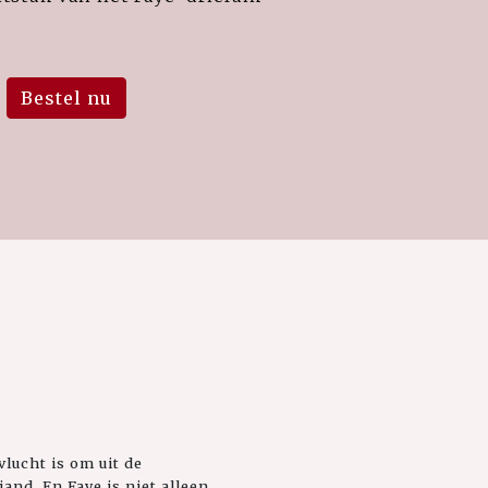
Bestel nu
lucht is om uit de
and. En Faye is niet alleen