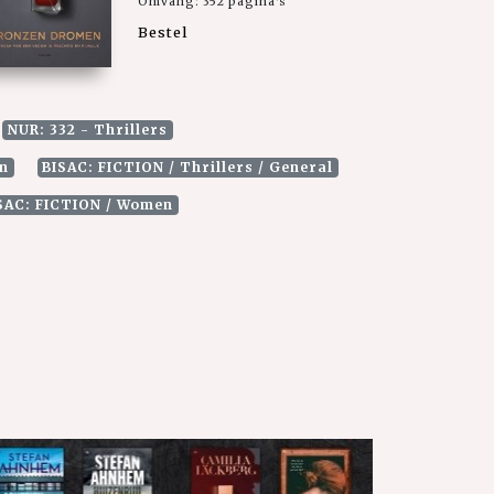
Omvang: 352 pagina's
Bestel
NUR: 332 - Thrillers
n
BISAC: FICTION / Thrillers / General
SAC: FICTION / Women