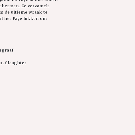
schermen. Ze verzamelt
m de ultieme wraak te
Zal het Faye lukken om
legraaf
in Slaughter