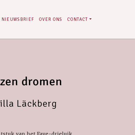
NIEUWSBRIEF
OVER ONS
CONTACT
zen dromen
lla Läckberg
tstuk van het Faye-drieluik