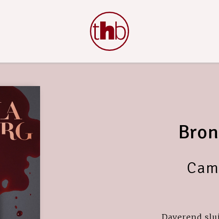
Bron
Cami
Daverend slui