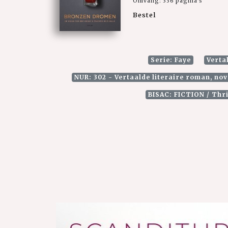
Omvang: 336 pagina's
Bestel
Serie: Faye
Verta
NUR: 302 - Vertaalde literaire roman, nov
BISAC: FICTION / Thri