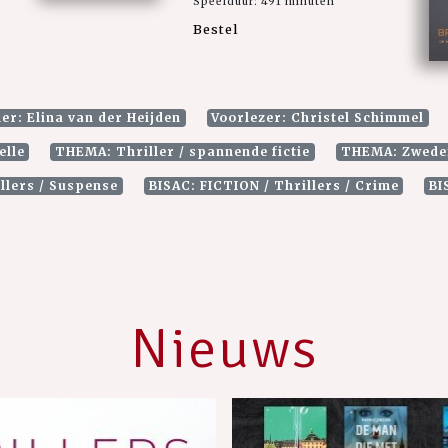
Speelduur: 491 minuten
Bestel
ler: Elina van der Heijden
Voorlezer: Christel Schimmel
elle
THEMA: Thriller / spannende fictie
THEMA: Zwede
llers / Suspense
BISAC: FICTION / Thrillers / Crime
BI
Nieuws