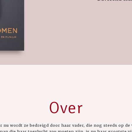
Over
 nu wordt ze bedreigd door haar vader, die nog steeds op de v
man die haar toevlucht zou moeten zijn, is nu haar grootste vij