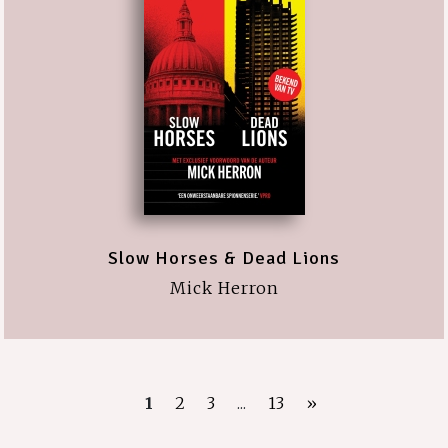
Slow Horses & Dead Lions
Mick Herron
1
2
3
...
13
»