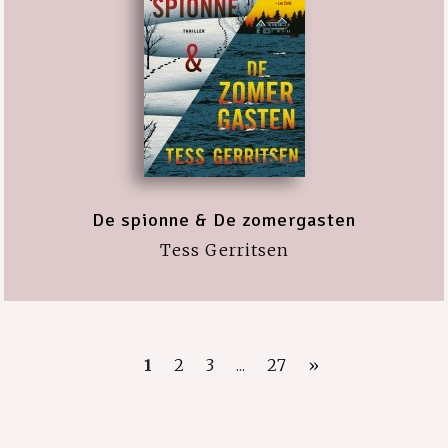
De spionne & De zomergasten
Tess Gerritsen
1
2
3
...
27
»