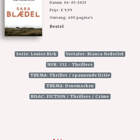
Datum: 06-05-2025
Prijs: € 9,99
Omvang: 400 pagina's
Bestel
Serie: Louise Rick
Vertaler: Bianca Nederlof
NUR: 332 - Thrillers
THEMA: Thriller / spannende fictie
THEMA: Denemarken
BISAC: FICTION / Thrillers / Crime