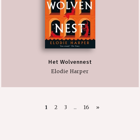
Het Wolvennest
Elodie Harper
1
2
3
...
16
»