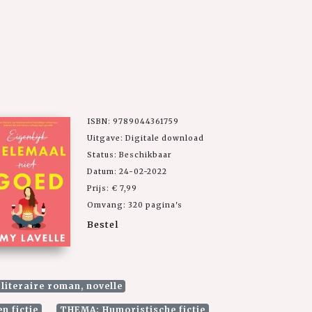
ISBN: 9789044361759
Uitgave: Digitale download
Status: Beschikbaar
Datum: 24-02-2022
Prijs: € 7,99
Omvang: 320 pagina's
Bestel
 literaire roman, novelle
n fictie
THEMA: Humoristische fictie