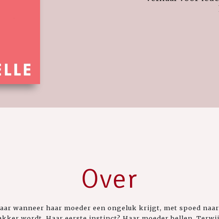
Over
aar wanneer haar moeder een ongeluk krijgt, met spoed naar
kker wordt. Haar eerste instinct? Haar moeder bellen. Terwij