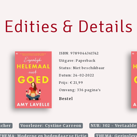
Edities & Details
ISBN: 9789044361742
Uitgave: Paperback
Status: Niet beschikbaar
Datum: 24-02-2022
Prijs: € 21,99
Omvang: 336 pagina's
Bestel
acher
Voorlezer: Cystine Carreon
NUR: 302 - Vertaalde
THEMA: Moderne en hedendaagse fictie
THEMA: Gezinsleve