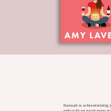
Hannah is achtentwintig j
gebracht en nooit meer wa