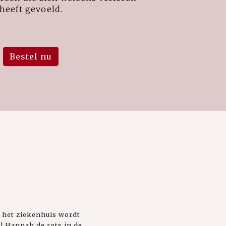
heeft gevoeld.
Bestel nu
 het ziekenhuis wordt
l Hannah de rots in de