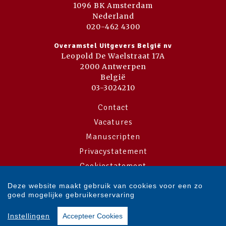
1096 BK Amsterdam
Nederland
020-462 4300
Overamstel Uitgevers België nv
Leopold De Waelstraat 17A
2000 Antwerpen
België
03-3024210
Contact
Vacatures
Manuscripten
Privacystatement
Cookiestatement
Cookie-instellingen
Deze website maakt gebruik van cookies voor een zo
goed mogelijke gebruikerservaring
Copyright © 2007-2026 Overamstel Uitgevers - Alle rechten voorbehouden
Instellingen
Accepteer Cookies
- Ontwerp door
Dog and Pony