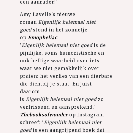
een aanrader!'
Amy Lavelle's nieuwe
roman
Eigenlijk helemaal niet
goed
stond in het zonnetje
op
Emopheliac
:
'
Eigenlijk
helemaal niet goed
is de
pijnlijke, soms humoristische en
ook heftige waarheid over iets
waar we niet gemakkelijk over
praten: het verlies van een dierbare
die dichtbij je staat. En juist
daarom
is
Eigenlijk helemaal niet goed
zo
verfrissend en aansprekend.'
Thebooksofwonder
op Instagram
schreef: '
Eigenlijk helemaal niet
goed
is een aangrijpend boek dat