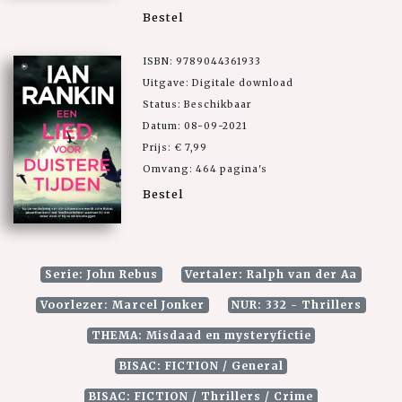
Bestel
ISBN: 9789044361933
Uitgave: Digitale download
Status: Beschikbaar
Datum: 08-09-2021
Prijs: € 7,99
Omvang: 464 pagina's
Bestel
Serie: John Rebus
Vertaler: Ralph van der Aa
Voorlezer: Marcel Jonker
NUR: 332 - Thrillers
THEMA: Misdaad en mysteryfictie
BISAC: FICTION / General
BISAC: FICTION / Thrillers / Crime