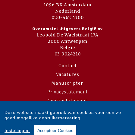
1096 BK Amsterdam
Nederland
020-462 4300
Overamstel Uitgevers België nv
Leopold De Waelstraat 17A
2000 Antwerpen
België
03-3024210
Contact
Vacatures
Manuscripten
Privacystatement
Cookiestatement
Cookie-instellingen
Deze website maakt gebruik van cookies voor een zo
goed mogelijke gebruikerservaring
Copyright © 2007-2026 Overamstel Uitgevers - Alle rechten voorbehouden
Instellingen
Accepteer Cookies
- Ontwerp door
Dog and Pony