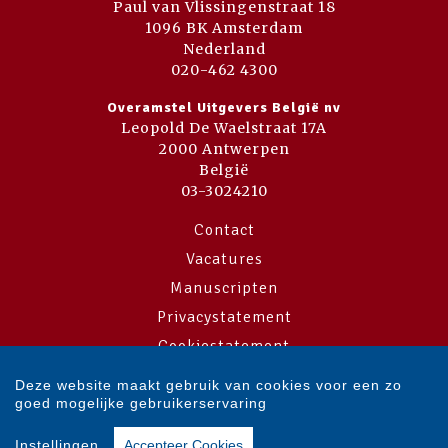
Paul van Vlissingenstraat 18
1096 BK Amsterdam
Nederland
020-462 4300
Overamstel Uitgevers België nv
Leopold De Waelstraat 17A
2000 Antwerpen
België
03-3024210
Contact
Vacatures
Manuscripten
Privacystatement
Cookiestatement
Cookie-instellingen
Deze website maakt gebruik van cookies voor een zo
goed mogelijke gebruikerservaring
Copyright © 2007-2026 Overamstel Uitgevers - Alle rechten voorbehouden
Instellingen
Accepteer Cookies