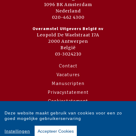
1096 BK Amsterdam
Nederland
020-462 4300
Overamstel Uitgevers België nv
Leopold De Waelstraat 17A
2000 Antwerpen
België
03-3024210
Contact
Vacatures
Manuscripten
Privacystatement
Cookiestatement
Cookie-instellingen
Deze website maakt gebruik van cookies voor een zo
goed mogelijke gebruikerservaring
Copyright © 2007-2026 Overamstel Uitgevers - Alle rechten voorbehouden
Instellingen
Accepteer Cookies
- Ontwerp door
Dog and Pony