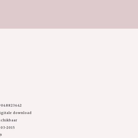
9048823642
igitale download
schikbaar
-03-2015
99