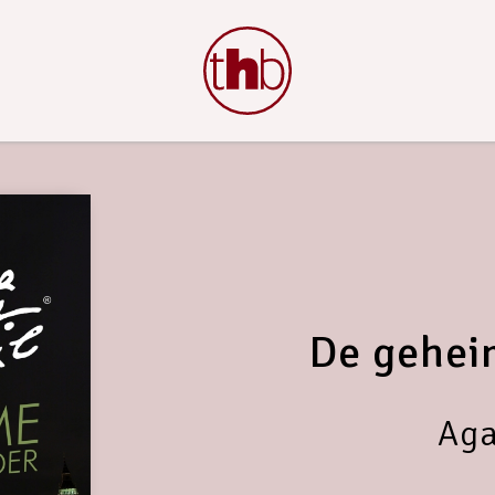
De gehei
Aga