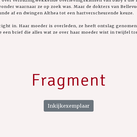
st over verbazingwekkende overlevingskansen van baby's die 
 wonder waarnaar ze op zoek was. Maar de dokters van Bellevu
nde af en dwingen Althea tot een hartverscheurende keuze.
 Wright in. Haar moeder is overleden, ze heeft ontslag genome
een brief die alles wat ze over haar moeder wist in twijfel tre
Fragment
Inkijkexemplaar