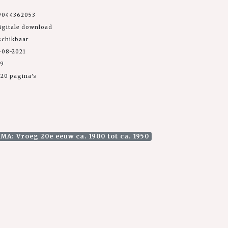
9044362053
igitale download
schikbaar
-08-2021
99
20 pagina's
MA: Vroeg 20e eeuw ca. 1900 tot ca. 1950