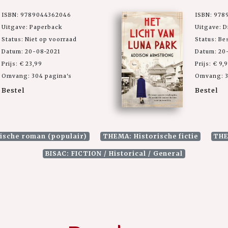
ISBN: 9789044362046
ISBN: 978
Uitgave: Paperback
Uitgave: D
Status: Niet op voorraad
Status: Be
Datum: 20-08-2021
Datum: 20
Prijs: € 23,99
Prijs: € 9,
Omvang: 304 pagina's
Omvang: 3
Bestel
Bestel
rische roman (populair)
THEMA: Historische fictie
THE
BISAC: FICTION / Historical / General