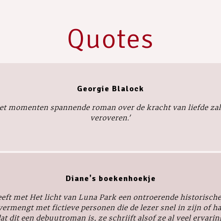
Quotes
Georgie Blalock
t momenten spannende roman over de kracht van liefde zal 
veroveren.'
Diane's boekenhoekje
eeft met
Het licht van Luna Park
een ontroerende historisch
ermengt met fictieve personen die de lezer snel in zijn of haa
at dit een debuutroman is, ze schrijft alsof ze al veel ervaring