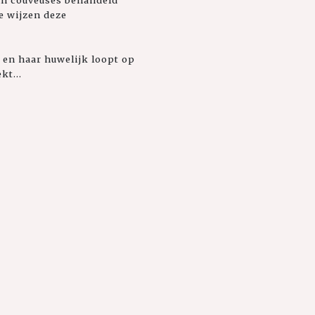
in couveuses behandeld
e wijzen deze
n en haar huwelijk loopt op
kt...