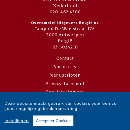
Nederland
020-462 4300
Overamstel Uitgevers België nv
Leopold De Waelstraat 17A
2000 Antwerpen
België
03-3024210
Contact
Vacatures
Manuscripten
Privacystatement
Cookiestatement
Cookie-instellingen
Deze website maakt gebruik van cookies voor een zo
goed mogelijke gebruikerservaring
Copyright © 2007-2026 Overamstel Uitgevers - Alle rechten voorbehouden
Instellingen
Accepteer Cookies
- Ontwerp door
Dog and Pony