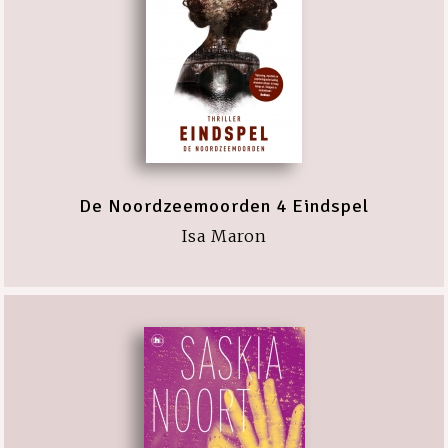
De Noordzeemoorden 4 Eindspel
Isa Maron