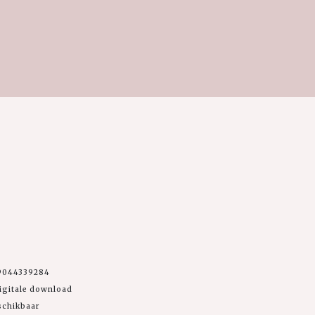
9044339284
igitale download
schikbaar