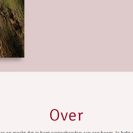
Over
ker en merkt dat je bent vastgebonden aan een boom. Je hebt 