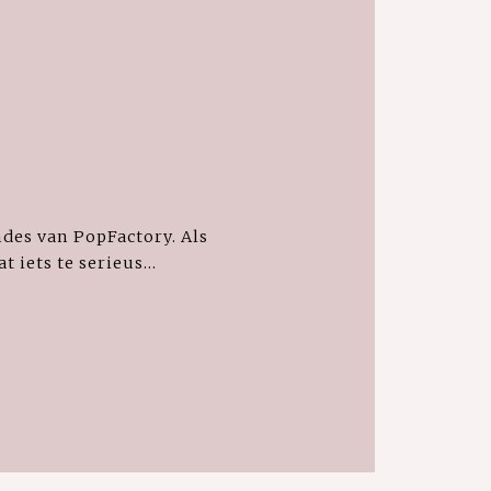
des van PopFactory. Als
 iets te serieus...