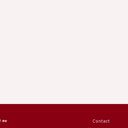
e
ë nv
Contact