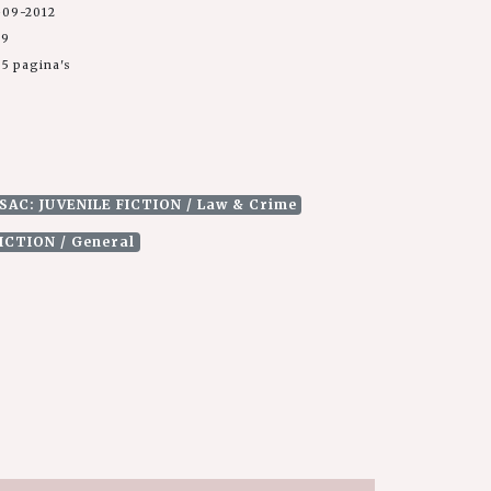
-09-2012
99
5 pagina's
ISAC: JUVENILE FICTION / Law & Crime
FICTION / General