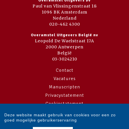
Overamstel Uitgevers bv
Paul van Vlissingenstraat 18
1096 BK Amsterdam
Nederland
020-462 4300
Overamstel Uitgevers België nv
Leopold De Waelstraat 17A
2000 Antwerpen
België
03-3024210
Contact
Vacatures
Manuscripten
Privacystatement
Cookiestatement
Cookie-instellingen
Deze website maakt gebruik van cookies voor een zo
goed mogelijke gebruikerservaring