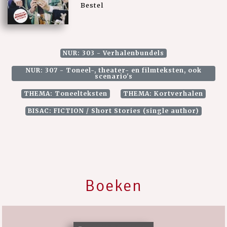
Bestel
NUR: 303 - Verhalenbundels
NUR: 307 - Toneel-, theater- en filmteksten, ook
scenario's
THEMA: Toneelteksten
THEMA: Kortverhalen
BISAC: FICTION / Short Stories (single author)
Boeken