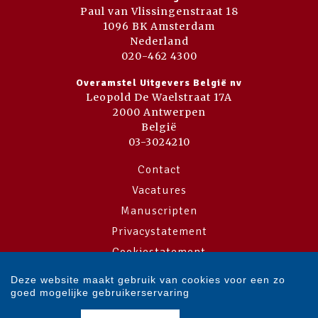
Paul van Vlissingenstraat 18
1096 BK Amsterdam
Nederland
020-462 4300
Overamstel Uitgevers België nv
Leopold De Waelstraat 17A
2000 Antwerpen
België
03-3024210
Contact
Vacatures
Manuscripten
Privacystatement
Cookiestatement
Cookie-instellingen
Deze website maakt gebruik van cookies voor een zo
goed mogelijke gebruikerservaring