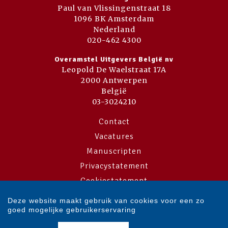
Paul van Vlissingenstraat 18
1096 BK Amsterdam
Nederland
020-462 4300
Overamstel Uitgevers België nv
Leopold De Waelstraat 17A
2000 Antwerpen
België
03-3024210
Contact
Vacatures
Manuscripten
Privacystatement
Cookiestatement
Cookie-instellingen
Deze website maakt gebruik van cookies voor een zo
goed mogelijke gebruikerservaring