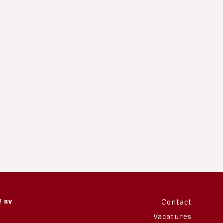
e
ë nv
Contact
Vacatures