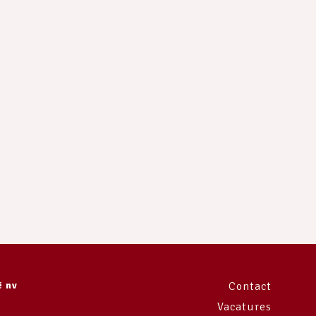
e
ë nv
Contact
Vacatures