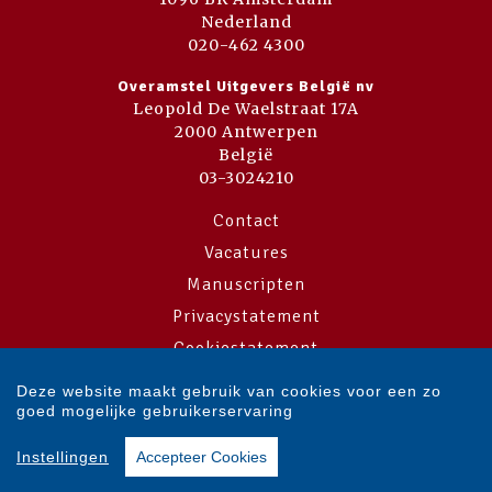
Nederland
020-462 4300
Overamstel Uitgevers België nv
Leopold De Waelstraat 17A
2000 Antwerpen
België
03-3024210
Contact
Vacatures
Manuscripten
Privacystatement
Cookiestatement
Cookie-instellingen
Deze website maakt gebruik van cookies voor een zo
goed mogelijke gebruikerservaring
Copyright © 2007-2026 Overamstel Uitgevers - Alle rechten voorbehouden
Instellingen
Accepteer Cookies
- Ontwerp door
Dog and Pony