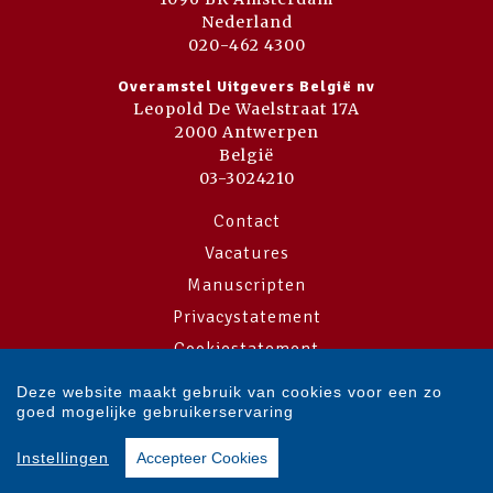
Nederland
020-462 4300
Overamstel Uitgevers België nv
Leopold De Waelstraat 17A
2000 Antwerpen
België
03-3024210
Contact
Vacatures
Manuscripten
Privacystatement
Cookiestatement
Cookie-instellingen
Deze website maakt gebruik van cookies voor een zo
goed mogelijke gebruikerservaring
Copyright © 2007-2026 Overamstel Uitgevers - Alle rechten voorbehouden
Instellingen
Accepteer Cookies
- Ontwerp door
Dog and Pony