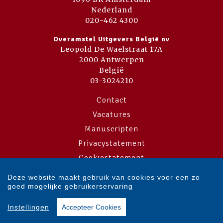
Nederland
020-462 4300
Overamstel Uitgevers België nv
Leopold De Waelstraat 17A
2000 Antwerpen
België
03-3024210
Contact
Vacatures
Manuscripten
Privacystatement
Cookiestatement
Cookie-instellingen
Deze website maakt gebruik van cookies voor een zo
goed mogelijke gebruikerservaring
Copyright © 2007-2026 Overamstel Uitgevers - Alle rechten voorbehouden
Instellingen
Accepteer Cookies
- Ontwerp door
Dog and Pony