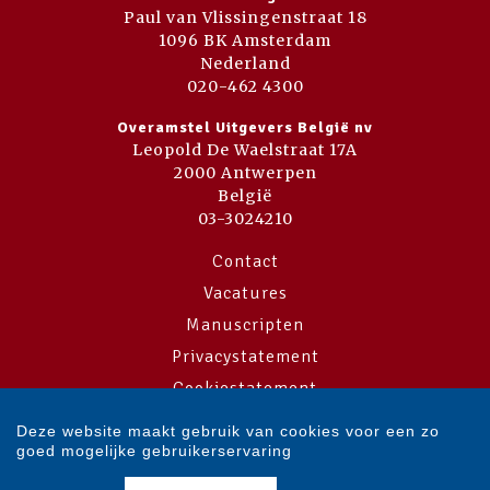
Paul van Vlissingenstraat 18
1096 BK Amsterdam
Nederland
020-462 4300
Overamstel Uitgevers België nv
Leopold De Waelstraat 17A
2000 Antwerpen
België
03-3024210
Contact
Vacatures
Manuscripten
Privacystatement
Cookiestatement
Cookie-instellingen
Deze website maakt gebruik van cookies voor een zo
goed mogelijke gebruikerservaring