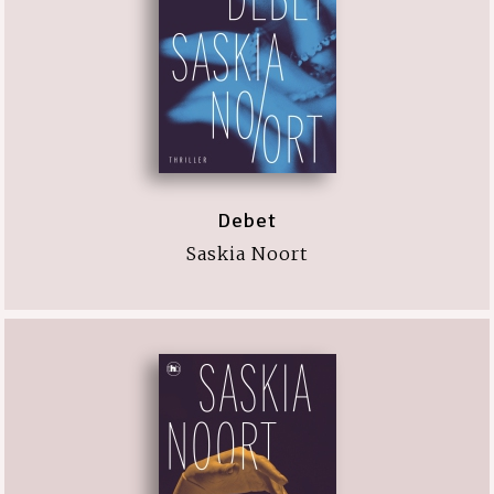
Debet
Saskia Noort