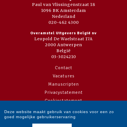
Paul van Vlissingenstraat 18
1096 BK Amsterdam
Nederland
020-462 4300
Overamstel Uitgevers België nv
Leopold De Waelstraat 17A
2000 Antwerpen
België
03-3024210
Contact
Vacatures
Manuscripten
Privacystatement
Cookiestatement
Cookie-instellingen
Deze website maakt gebruik van cookies voor een zo
goed mogelijke gebruikerservaring