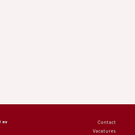
e
ë nv
Contact
Vacatures